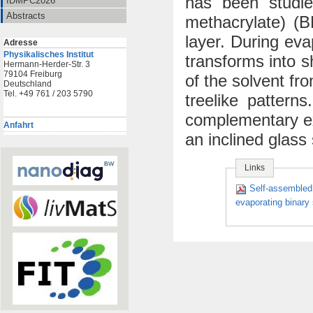
has been studied
IDMPC2026
Abstracts
methacrylate) (B
layer. During ev
Adresse
Physikalisches Institut
transforms into s
Hermann-Herder-Str. 3
79104 Freiburg
of the solvent fr
Deutschland
Tel. +49 761 / 203 5790
treelike pattern
complementary ex
Anfahrt
an inclined glass
Links
Self-assembled 
evaporating binary 