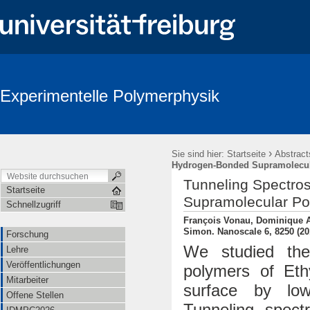
Experimentelle Polymerphysik
›
Sie sind hier:
Startseite
Abstract
Hydrogen-Bonded Supramolecul
Tunneling Spectr
Startseite
Supramolecular Po
Schnellzugriff
François Vonau, Dominique Au
Simon. Nanoscale 6, 8250 (20
Forschung
We studied the
Lehre
Veröffentlichungen
polymers of Et
Mitarbeiter
surface by low
Offene Stellen
Tunneling spect