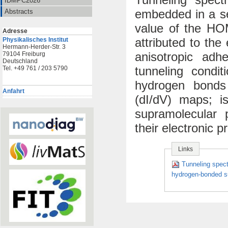
IDMPC2026
embedded in a se
Abstracts
value of the HO
Adresse
attributed to the
Physikalisches Institut
Hermann-Herder-Str. 3
anisotropic adh
79104 Freiburg
Deutschland
tunneling condi
Tel. +49 761 / 203 5790
hydrogen bonds 
Anfahrt
(dI/dV) maps; i
supramolecular 
their electronic p
Links
Tunneling spec
hydrogen-bonded s