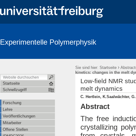
Experimentelle Polymerphysik
›
Sie sind hier:
Startseite
Abstract
kinetics: changes in the melt d
Low-field NMR studi
Startseite
melt dynamics
Schnellzugriff
C. Hertlein, K.Saalwächter, G.
Forschung
Abstract
Lehre
Veröffentlichungen
The free inducti
Mitarbeiter
crystallizing po
Offene Stellen
from crystals, 