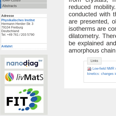
IDMPC2026
reduced mobility
Abstracts
conducted with t
Adresse
are presented, o
Physikalisches Institut
Hermann-Herder-Str. 3
isotherms are co
79104 Freiburg
Deutschland
dilatometry. The
Tel. +49 761 / 203 5790
be explained and
Anfahrt
amorphous chain p
Links
Low-field NMR s
kinetics: changes 