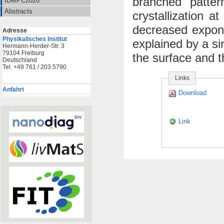
branched patter
IDMPC2026
Abstracts
crystallization 
decreased expone
Adresse
Physikalisches Institut
explained by a si
Hermann-Herder-Str. 3
79104 Freiburg
the surface and th
Deutschland
Tel. +49 761 / 203 5790
Links
Anfahrt
Download
Link