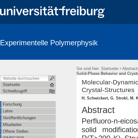
Experimentelle Polymerphysik
›
Sie sind hier:
Startseite
Abstract
Solid-Phase Behavior and Crysta
Molecular-Dynamics
Startseite
Crystal-Structures
Schnellzugriff
H. Schwickert, G. Strobl, M.
Forschung
Abstract
Lehre
Veröffentlichungen
Perfluoro‐n‐eic
Mitarbeiter
solid modifica
Offene Stellen