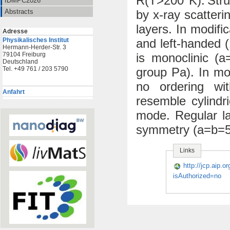
R(T>200 K). Str
IDMPC2026
by x‐ray scatteri
Abstracts
layers. In modifi
Adresse
and left‐handed (
Physikalisches Institut
Hermann-Herder-Str. 3
is monoclinic (
79104 Freiburg
Deutschland
group Pa). In mo
Tel. +49 761 / 203 5790
no ordering wi
Anfahrt
resemble cylindr
mode. Regular la
symmetry (a=b=5
Links
http://jcp.aip.
isAuthorized=no