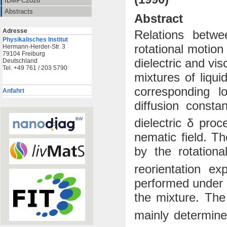
IDMPC2026
Abstracts
Abstract
Adresse
Relations betwe
Physikalisches Institut
rotational motio
Hermann-Herder-Str. 3
79104 Freiburg
dielectric and v
Deutschland
Tel. +49 761 / 203 5790
mixtures of liqui
corresponding l
Anfahrt
diffusion consta
dielectric δ proc
nematic field. Th
by the rotationa
reorientation e
performed under 
the mixture. Th
mainly determined