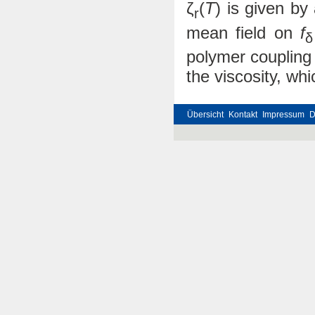
ζ
(
T
) is given by
r
mean field on
f
δ
polymer coupling
the viscosity, wh
Übersicht
Kontakt
Impressum
D