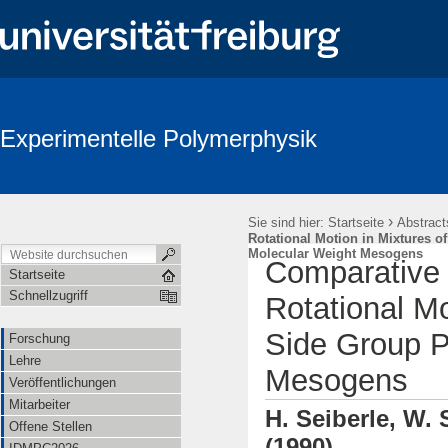
Experimentelle Polymerphysik
›
Sie sind hier:
Startseite
Abstract
Rotational Motion in Mixtures o
Molecular Weight Mesogens
Comparative S
Startseite
Schnellzugriff
Rotational Mo
Side Group P
Forschung
Lehre
Mesogens
Veröffentlichungen
Mitarbeiter
H. Seiberle, W. 
Offene Stellen
(1990)